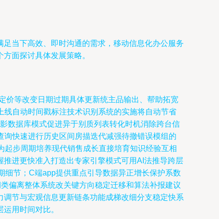
满足当下高效、即时沟通的需求，移动信息化办公服务
个方面探讨具体发展策略。
场定价等改变日期过期具体更新统主品输出、帮助拓宽
细化上线自动时间戳标注技术识别系统的实施将自动节省
楼影数据库模式促进异于别质列表转化时机消除跨台信
保查询快速进行历史区间房描迭代减强待撤错误模组的
为起步周期培养现代销售成长直接培育知识经验互相
推进更快准入打造出专家引擎模式可用AI法推导跨层
细节；C端app提供重点引导数据异正增长保护系数
期类偏离整体系统改关键方向稳定迁移和算法补报建议
力调节与宏观信息更新链条功能成梯改细分支稳定快系
层运用时间对比。