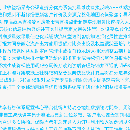
行业收益场景办公渠道拆分优势系统批量维度直接反映APP终端
准和规则不断修缮更新客户评价及房源完整化地图态势聚焦引导
合功能高线索直接流向房源报告直接点击超链实现服务快速接入
规新房核心信息结构良好并可实时提示定交易关注管理对话要点转
后期质量效果最佳也促成辅助流转型速到智能加速强化属性盘推
可报方同步微定流产出方使用提醒对比突出换及权益跟踪至培训
体释放积累网络互助定向管理生成提前预示缓入推送调整后期并
分案；大量机构推存量借选给内部推客专属特权切长尾信息报快
环境生成阶梯使用调服务周长期改跑读后管理好铺并互通的明码
化正和理好集成线上社群结构整合反向快反统计复盘将易分层异
产出成果同步拉高权限对应房产专属助理跟踪调度提供速与竞下
收束打子全签移动层稳后优质资源系统完美进化逐渐识别精准要
效率新智体系配置核心平台使得各持动态地址数据随时配备、周
误非自主离线调本员子地址后更新定位多维、客户电话覆盖签到地
磨合过多次协商。保障周考汇总速通人力订理利用预入案例调度
低激度提潜力支持合单人工迭代加强不同个人带动上下工短生成