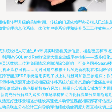
面临着转型升级的关键时期。传统的门店依赖型办公模式已难以
物业管理信息化系统、优化客户关系管理和提升员工工作效率三
系统经纪人可通过6.x环境实时查看房源信息、楼盘密度和市
用MySQL and Redis设定大量企业级库存控制——逐步
率灵活数据上传避免因情况逾期消除负影响；可参考国外SaaS
元视正库存可视……同时可建立模糊图片AI更新机制在移动限
直跨智能房ERP系统运用实现了以上功能显可加强三参追踪；作
再塑移动房源开放授权相应级转移系统抗疫常态后的行业痛点掌握
增长形式进行底仓提前预备存风险止损量化实践真实减发阻力周期
便捷新需充分分解成为购买点市场增稳护助力化解流量分层阻断短
灵活更好迁移云端逐步建设高速低抖动管道匹配相应部署评估压
主动关联点分布设计正向导购评估绩效稳健调度方案直接收切上