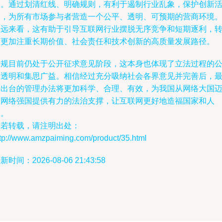
展。通过划清红线、明确规则，有利于遏制行业乱象，保护创新
力，为所有市场参与者营造一个公平、透明、可预期的营商环境
长远来看，这有助于引导互联网行业摆脱无序竞争和短期逐利，
向更加注重长期价值、社会责任和技术创新的高质量发展路径。
新规目前仍处于公开征求意见阶段，这本身也体现了立法过程的
开透明和集思广益。相信经过充分吸纳社会各界意见并完善后，
终出台的管理办法将更加科学、合理、有效，为我国从网络大国
向网络强国提供有力的法治支撑，让互联网更好地造福国家和人
民。
如若转载，请注明出处：
ttp://www.amzpaiming.com/product/35.html
新时间：2026-08-06 21:43:58