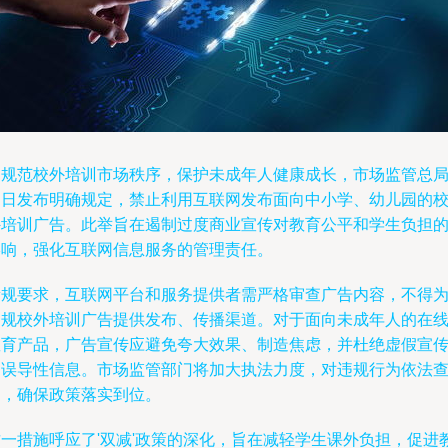
为规范校外培训市场秩序，保护未成年人健康成长，市场监管总
近日发布明确规定，禁止利用互联网发布面向中小学、幼儿园的
外培训广告。此举旨在遏制过度商业宣传对教育公平和学生负担
影响，强化互联网信息服务的管理责任。
新规要求，互联网平台和服务提供者需严格审查广告内容，不得
违规校外培训广告提供发布、传播渠道。对于面向未成年人的在
教育产品，广告宣传应避免夸大效果、制造焦虑，并杜绝虚假宣
和误导性信息。市场监管部门将加大执法力度，对违规行为依法
处，确保政策落实到位。
这一措施呼应了'双减'政策的深化，旨在减轻学生课外负担，促进